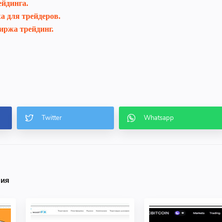
ейдинга.
а для трейдеров.
иржа трейдинг.
ния