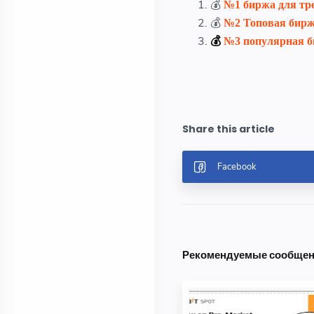
💰
№1 биржа для тр
💰
№2
Топовая бирж
💰
№3 популярная б
Рекомендуемые сообще