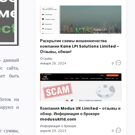
Раскрытие схемы мошенничества
компании Kane LPI Solutions Limited -
Отзывы, обман!
Отзывы
– данный
января 26, 2024
0
с сайта,
жет быть
боток на
кируют и
Компания Modus UK Limited - отзывы и
обзор. Информация о брокере
modusukltd.com
Информация о брокере
е суммы,
апреля 29, 2023
0