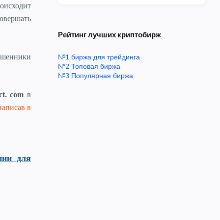
оисходит
овершать
Рейтинг лучших криптобирж
мошенники
№1 биржа для трейдинга
№2 Топовая биржа
№3 Популярная биржа
ct. com
в
написав в
нии для