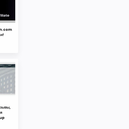
in.com
ан!
зывы,
ия
oup