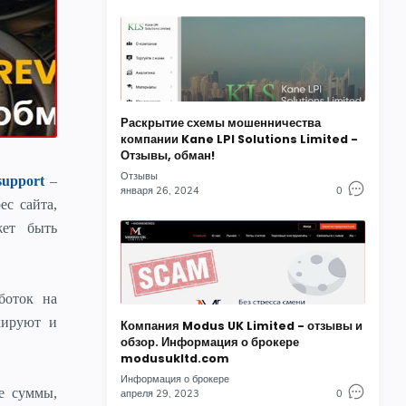
Раскрытие схемы мошенничества
компании Kane LPI Solutions Limited -
Отзывы, обман!
Отзывы
support
–
января 26, 2024
0
с сайта,
жет быть
боток на
кируют и
Компания Modus UK Limited - отзывы и
обзор. Информация о брокере
modusukltd.com
Информация о брокере
е суммы,
апреля 29, 2023
0