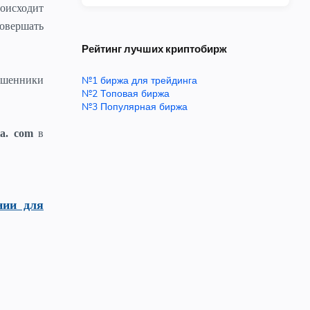
оисходит
овершать
Рейтинг лучших криптобирж
мошенники
№1 биржа для трейдинга
№2 Топовая биржа
№3 Популярная биржа
ia. com
в
нии для