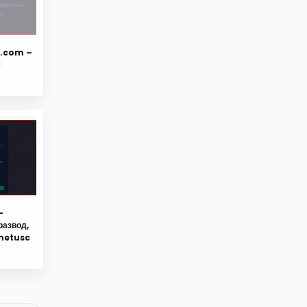
s.com –
!
Website Support
-
Get a free consultation 24/7
развод,
hnetusc
typing ...