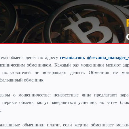
тема обмена денег
по адресу
revania.com, @revania_manager_
шенническим обменником. Каждый раз мошенники меняют адре
 пользователей не возвращают деньги. Обменник не мо
 фальшивый обменник.
ывы о мошенничестве: неизвестные лица предлагают зара
, первые обмены могут завершиться успешно, но затем бло
.
льшивые обменники платят, если жертва обменивает мелки