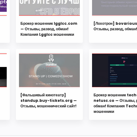
Брокер мошенник lgglcc.com
[Лохотрон] bovariou
— Отзывы, развод, обман!
Отзывы, развод, обман
Компания Lgglcc мошенники
[Фальшивый кинотеатр]
Брокер мошенник tech
standup.buy-tickets.org —
netusc.co — Отзывы, 
Отзывы, мошеннический сайт!
обман! Компания Tec
мошенники