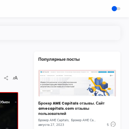
Популярные посты
Брокер AME Capitals отзывы. Сайт
amecapitals.com отзывы
пользователей
Брокер AME Capitals
Брокер AME Capitals отзывы
августа 27, 2023
5