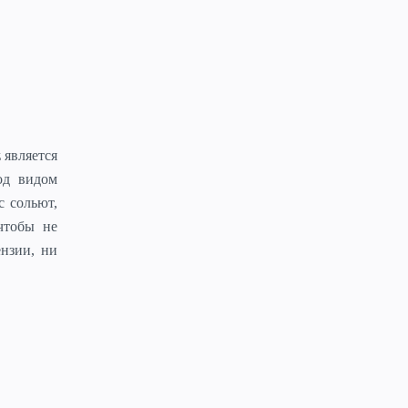
z
является
од видом
с сольют,
чтобы не
нзии, ни