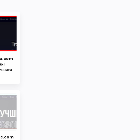
sx.com
ан!
енники
lcc.com