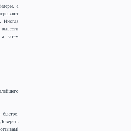
ейдеры, а
ыгрывают
». Иногда
ь вывести
 а затем
малейшего
 быстро,
 Доверять
отзывам!