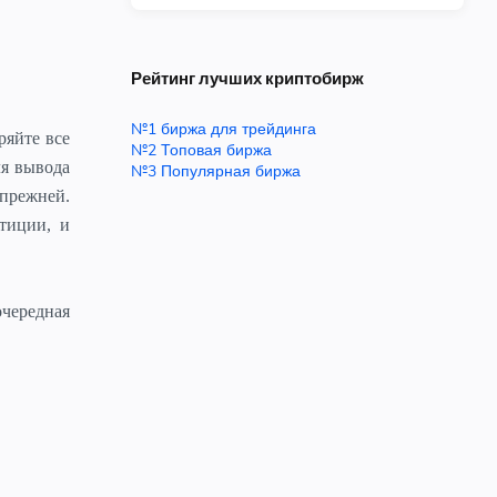
Рейтинг лучших криптобирж
№1 биржа для трейдинга
ряйте все
№2 Топовая биржа
ля вывода
№3 Популярная биржа
 прежней.
стиции, и
чередная