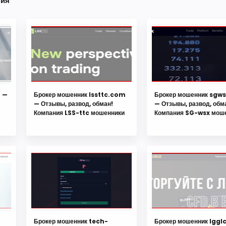
ния
m —
Брокер мошенник lssttc.com
Брокер мошенник sgw
— Отзывы, развод, обман!
— Отзывы, развод, обм
Компания LSS-ttc мошенники
Компания SG-wsx мош
Брокер мошенник tech-
Брокер мошенник lgg