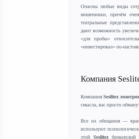
Опасны любые виды сотр
мошенники, причём очен
театральные представлен
дают возможность увеличи
«для пробы» относитель
«инвестировал» по-настоящ
Компания Seslit
Компания
Seslitez лохотро
смысла, вас просто обман
Все их обещания — врань
используют психологическ
этой
Seslitez
брокерской