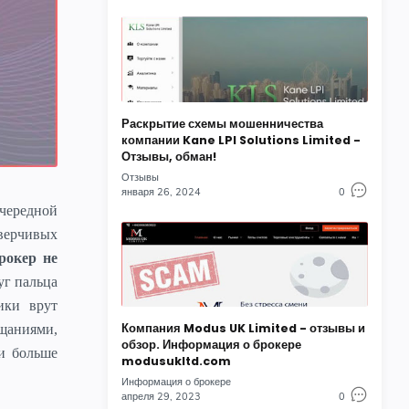
Раскрытие схемы мошенничества
компании Kane LPI Solutions Limited -
Отзывы, обман!
Отзывы
января 26, 2024
0
чередной
оверчивых
рокер не
уг пальца
ики врут
Компания Modus UK Limited - отзывы и
щаниями,
обзор. Информация о брокере
 и больше
modusukltd.com
Информация о брокере
апреля 29, 2023
0