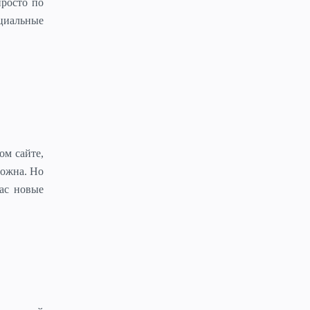
росто по
циальные
ом сайте,
можна. Но
ас новые