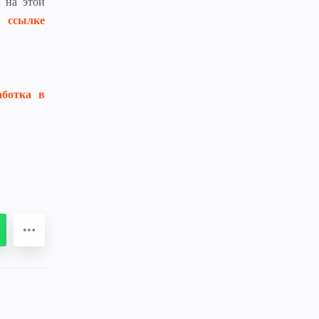
на этой
о ссылке
аботка в