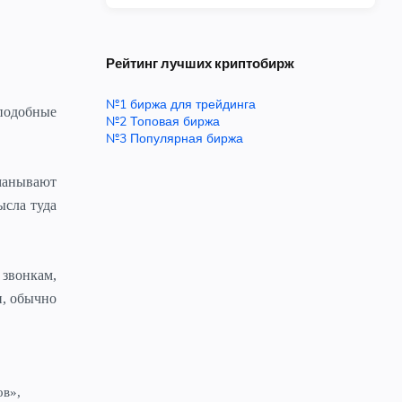
Рейтинг лучших криптобирж
№1 биржа для трейдинга
 подобные
№2 Топовая биржа
№3 Популярная биржа
бманывают
ысла туда
 звонкам,
и, обычно
в»,