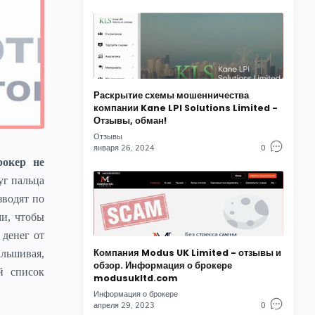
Раскрытие схемы мошенничества
компании Kane LPI Solutions Limited -
Отзывы, обман!
Отзывы
января 26, 2024
0
рокер не
уг пальца
зводят по
ми, чтобы
 денег от
Компания Modus UK Limited - отзывы и
льшивая,
обзор. Информация о брокере
й список
modusukltd.com
Информация о брокере
апреля 29, 2023
0