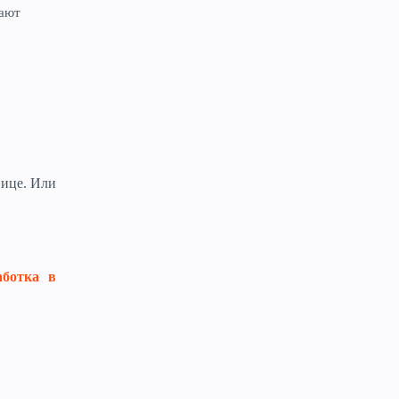
ают
нице. Или
аботка в