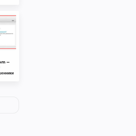
com —
Website Support
!
шенники
Get a free consultation 24/7
typing ...