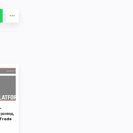
-
развод,
 Trade