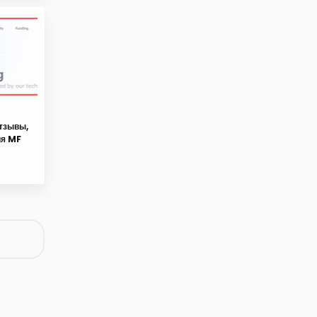
Website Support
тзывы,
Get a free consultation 24/7
ия MF
typing ...