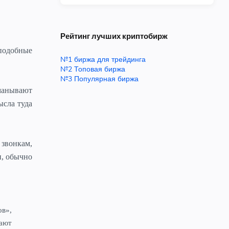
Рейтинг лучших криптобирж
 подобные
№1 биржа для трейдинга
№2 Топовая биржа
№3 Популярная биржа
бманывают
ысла туда
 звонкам,
и, обычно
в»,
ают