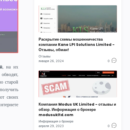
Раскрытие схемы мошенничества
компании Kane LPI Solutions Limited -
Отзывы, обман!
Отзывы
января 26, 2024
0
ий
, на их
обводят,
о старой
 получить
от своих
Компания Modus UK Limited - отзывы и
нтернете
обзор. Информация о брокере
modusukltd.com
Информация о брокере
апреля 29, 2023
0