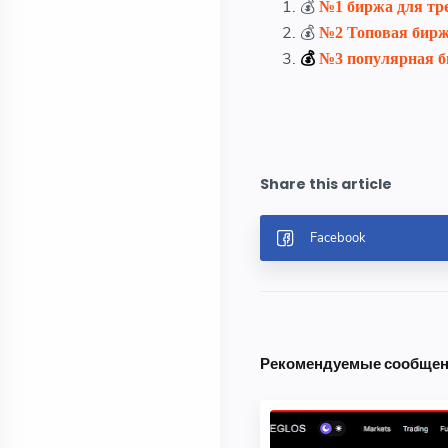
💰
№1 биржа для тр
💰
№2
Топовая бирж
💰
№3 популярная б
Рекомендуемые сообще