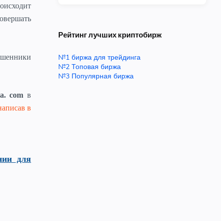
оисходит
овершать
Рейтинг лучших криптобирж
мошенники
№1 биржа для трейдинга
№2 Топовая биржа
№3 Популярная биржа
oa. com
в
написав в
нии для