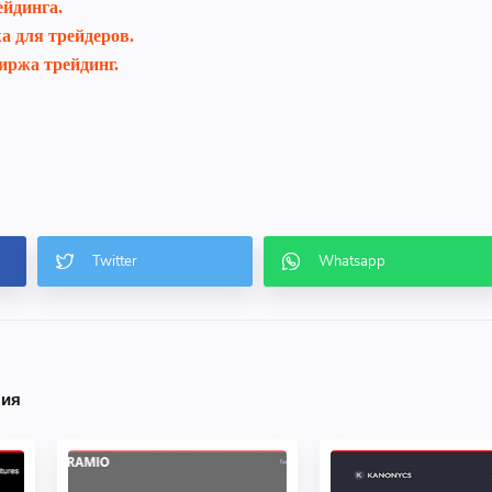
ейдинга.
а для трейдеров.
иржа трейдинг.
ния