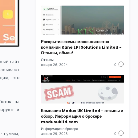
Раскрытие схемы мошенничества
компании Kane LPI Solutions Limited -
Отзывы, обман!
Отзывы
нный сайт
января 26, 2024
0
манывают
щим, это
боток на
кируют и
Компания Modus UK Limited - отзывы и
обзор. Информация о брокере
modusukltd.com
Информация о брокере
е суммы,
апреля 29, 2023
0