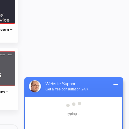
.com –
!
Website Support
Get a free consultation 24/7
com –
!
typing ...