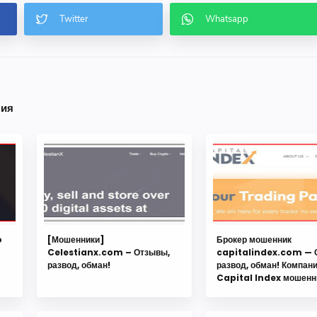
ния
o
[Мошенники]
Брокер мошенник
Celestianx.com – Отзывы,
capitalindex.com — 
развод, обман!
развод, обман! Компан
Capital Index мошенн