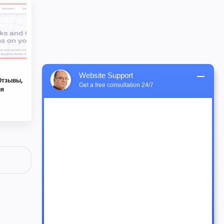
Website Support
Отзывы,
Get a free consultation 24/7
ия
Hello! Do you have a question or are you 
experiencing an issue with a broker or 
investment project?
Just now