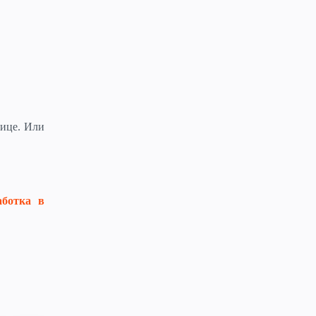
нице. Или
аботка в