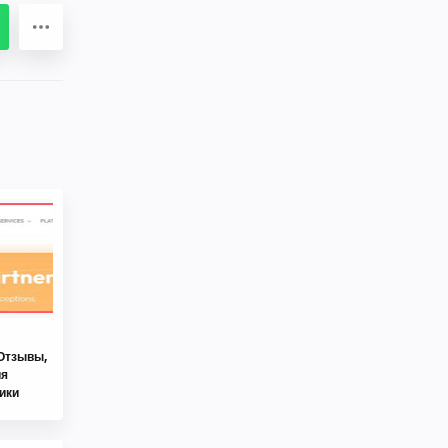
Отзывы,
ия
ики