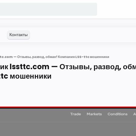
tc.com — Отзывы, развод, обман! Компания LSS-ttc мошенники
к lssttc.com — Отзывы, развод, об
ttc мошенники