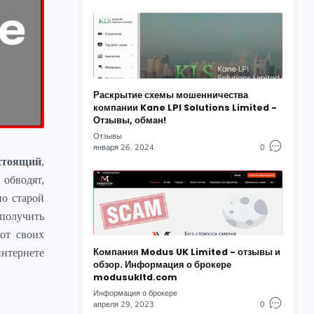
Раскрытие схемы мошенничества
компании Kane LPI Solutions Limited -
Отзывы, обман!
Отзывы
января 26, 2024
0
астоящий
,
 обводят,
о старой
 получить
от своих
Компания Modus UK Limited - отзывы и
нтернете
обзор. Информация о брокере
modusukltd.com
Информация о брокере
апреля 29, 2023
0