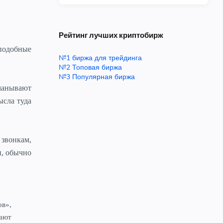
Рейтинг лучших криптобирж
 подобные
№1 биржа для трейдинга
№2 Топовая биржа
№3 Популярная биржа
бманывают
ысла туда
 звонкам,
и, обычно
в»,
ают