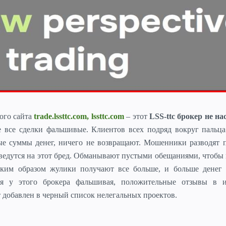
ого сайта
trade.lssttc.com, lssttc.com
– этот
LSS-ttc брокер не н
е все сделки фальшивые.
Клиентов всех подряд вокруг пальца
е суммы денег, ничего не возвращают. Мошенники разводят п
 ведутся на этот бред. Обманывают пустыми обещаниями, чтобы
таким образом жулики получают все больше, и больше денег 
я у этого брокера фальшивая, положительные отзывы в и
кт добавлен в черный список нелегальных проектов.