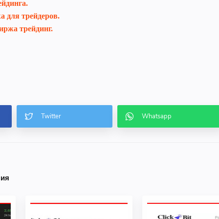
ейдинга.
а для трейдеров.
иржа трейдинг.
ния