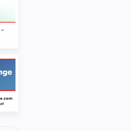
c –
!
Website Support
Get a free consultation 24/7
ee.com
ан!
typing ...