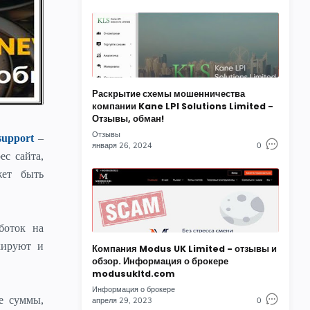
Раскрытие схемы мошенничества
компании Kane LPI Solutions Limited -
Отзывы, обман!
Отзывы
support
–
января 26, 2024
0
с сайта,
жет быть
боток на
кируют и
Компания Modus UK Limited - отзывы и
обзор. Информация о брокере
modusukltd.com
Информация о брокере
е суммы,
апреля 29, 2023
0