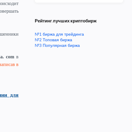
оисходит
овершать
Рейтинг лучших криптобирж
мошенники
№1 биржа для трейдинга
№2 Топовая биржа
№3 Популярная биржа
na. com
в
написав в
нии для