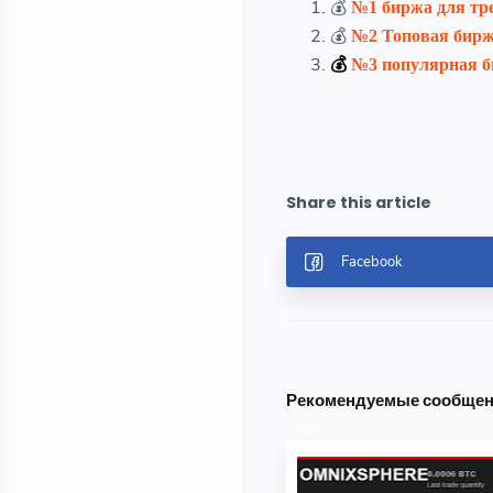
💰
№1 биржа для тр
💰
№2
Топовая бирж
💰
№3 популярная б
Рекомендуемые сообще