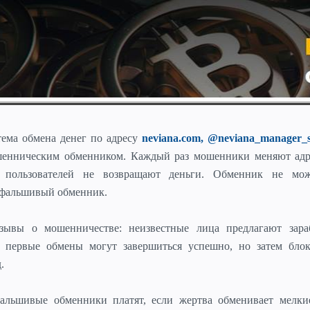
тема обмена денег
по адресу
neviana.com, @neviana_manager_
шенническим обменником. Каждый раз мошенники меняют адре
 пользователей не возвращают деньги. Обменник не мо
 фальшивый обменник.
ывы о мошенничестве: неизвестные лица предлагают зара
, первые обмены могут завершиться успешно, но затем бло
.
льшивые обменники платят, если жертва обменивает мелки