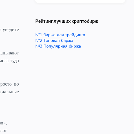
Рейтинг лучших криптобирж
ы уведите
№1 биржа для трейдинга
№2 Топовая биржа
№3 Популярная биржа
бманывают
ысла туда
росто по
циальные
в»,
ают