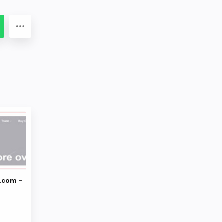
e.com –
!