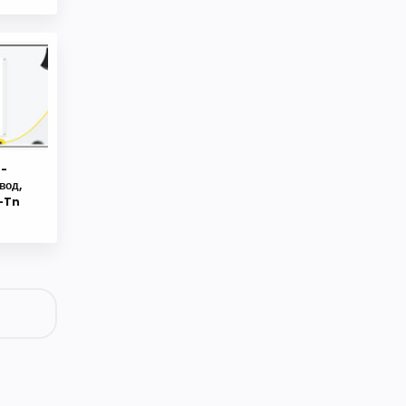
t-
вод,
t-Tn