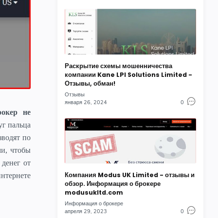
Раскрытие схемы мошенничества
компании Kane LPI Solutions Limited -
Отзывы, обман!
Отзывы
января 26, 2024
0
окер не
уг пальца
зводят по
ми, чтобы
 денег от
Компания Modus UK Limited - отзывы и
интернете
обзор. Информация о брокере
modusukltd.com
Информация о брокере
апреля 29, 2023
0