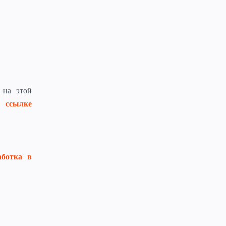
в
на этой
о ссылке
аботка в