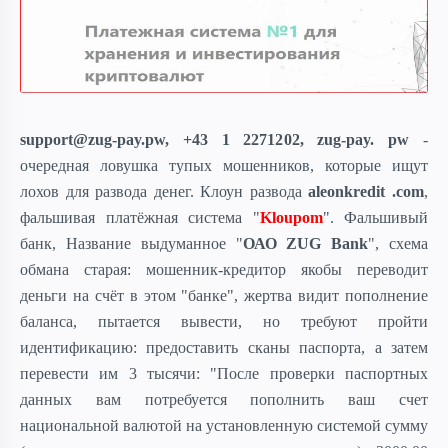
support@zug-pay.pw, +43 1 2271202, zug-pay. pw
-
очередная ловушка тупых мошенников, которые ищут
лохов для развода денег. Клоун развода
aleonkredit .com
,
фальшивая платёжная система "
Kloupom
". Фальшивый
банк, Название выдуманное "
ОАО ZUG Bank
", схема
обмана старая: мошенник-кредитор якобы переводит
деньги на счёт в этом "банке", жертва видит пополнение
баланса, пытается вывести, но требуют пройти
идентификацию: предоставить сканы паспорта, а затем
перевести им 3 тысячи: "После проверки паспортных
данных вам потребуется пополнить ваш счет
национальной валютой на установленную системой сумму